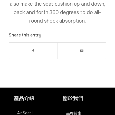
also make the seat cushion up and down,
back and forth 360 degrees to do all-
round shock absorption.
Share this entry
產品介紹
關於我們
Air Seat 1
品牌故事